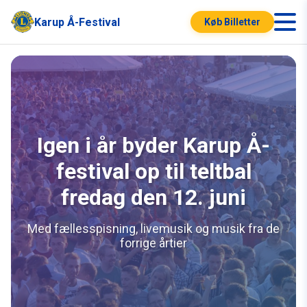
Karup Å-Festival
Køb Billetter
Igen i år byder Karup Å-
festival op til teltbal
fredag den 12. juni
Med fællesspisning, livemusik og musik fra de
forrige årtier